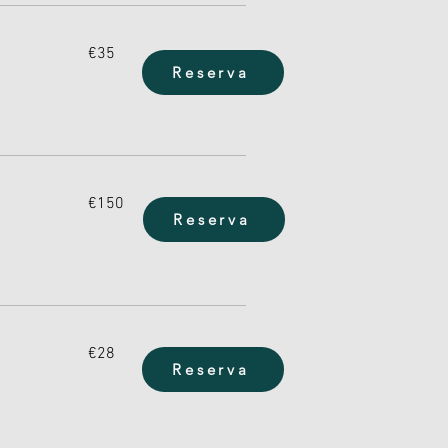
35
€35
euros
Reserva
150
€150
euros
Reserva
28
€28
euros
Reserva