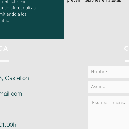
prevenir lesiones en atletas.
ir el dolor en
uede ofrecer alivio
mitiendo a los
titud.
CA
, Castellón
gmail.com
21:00h