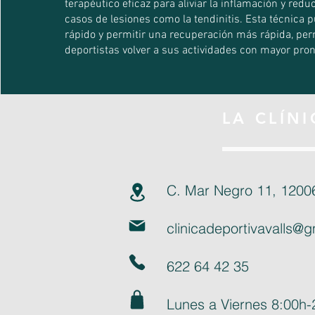
terapéutico eficaz para aliviar la inflamación y reduc
casos de lesiones como la tendinitis. Esta técnica p
rápido y permitir una recuperación más rápida, per
deportistas volver a sus actividades con mayor pron
LA CLÍNI
C. Mar Negro 11, 12006
clinicadeportivavalls@
622 64 42 35
Lunes a Viernes 8:00h-