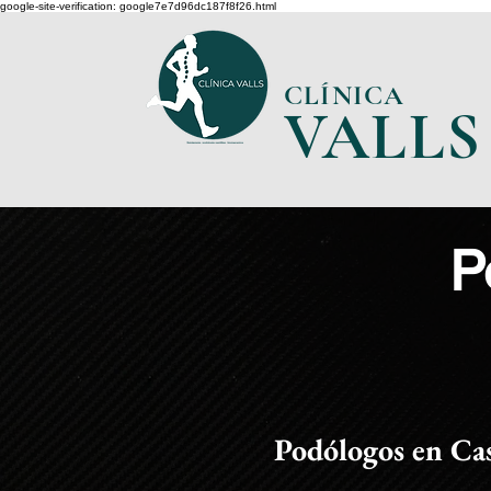
google-site-verification: google7e7d96dc187f8f26.html
CLÍNICA
VA
L
LS
P
​Podólogos en Cas