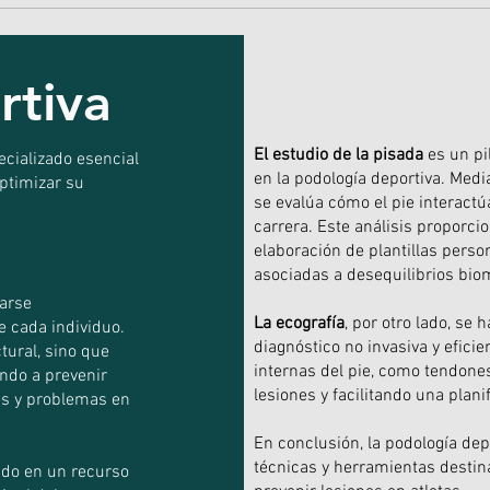
rtiva
El estudio de la pisada
es un pi
cializado esencial
en la podología deportiva. Med
optimizar su
se evalúa cómo el pie interactú
carrera. Este análisis proporci
elaboración de plantillas perso
asociadas a desequilibrios bio
tarse
La ecografía
, por otro lado, se
 cada individuo.
diagnóstico no invasiva y eficie
tural, sino que
internas del pie, como tendones
ando a prevenir
lesiones y facilitando una plani
es y problemas en
En conclusión, la podología de
técnicas y herramientas destin
ido en un recurso