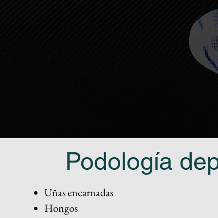
Podología dep
Uñas encarnadas
Hongos