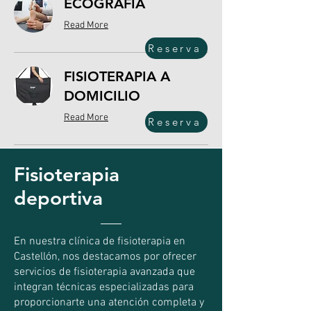
ECOGRAFÍA
Read More
Reserva
FISIOTERAPIA A
DOMICILIO
Read More
Reserva
Fisioterapia
deportiva
En nuestra clínica de fisioterapia en
Castellón, nos destacamos por ofrecer
servicios de fisioterapia avanzada que
integran técnicas especializadas para
proporcionarte una atención completa y