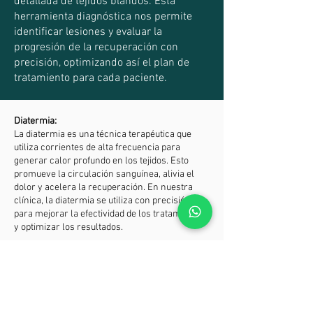
detallada de tejidos blandos. Esta
herramienta diagnóstica nos permite
identificar lesiones y evaluar la
progresión de la recuperación con
precisión, optimizando así el plan de
tratamiento para cada paciente.
Diatermia:
La diatermia es una técnica terapéutica que
utiliza corrientes de alta frecuencia para
generar calor profundo en los tejidos. Esto
promueve la circulación sanguínea, alivia el
dolor y acelera la recuperación. En nuestra
clínica, la diatermia se utiliza con precisión
para mejorar la efectividad de los tratamientos
y optimizar los resultados.
Electroterapia:
Nuestros fisioterapeutas utilizan la
electroterapia como parte integral de los
programas de rehabilitación. Esta técnica
emplea corrientes eléctricas controladas para