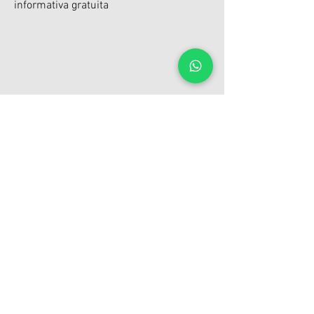
informativa gratuita
LA CLÍNICA
C. Mar Negro 11, 12006, Castellón
clinicadeportivavalls@gmail.com