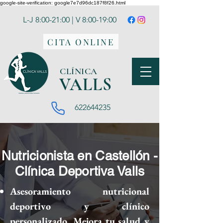
google-site-verification: google7e7d96dc187f8f26.html
L-J 8:00-21:00 | V 8:00-19:00
CITA ONLINE
CLÍNICA
VA
LLS
622644235
Nutricionista en Castellón -
Clínica Deportiva Valls
Asesoramiento nutricional
deportivo y clínico
personalizado. Mejora tu salud y