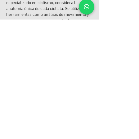
especializado en ciclismo, considera la
anatomía única de cada ciclista. Se utilizan
herramientas como análisis de movimiento y
mediciones precisas para ajustar los
componentes de la bicicleta de manera
personalizada. Este enfoque no solo mejora el
rendimiento, sino que también reduce la
probabilidad de lesiones relacionadas con la
actividad ciclista.
En resumen, la biomecánica ciclista y el
estudio realizado por profesionales de la salud
son fundamentales para maximizar la
eficiencia y comodidad en cada pedalada. Al
ajustar minuciosamente componentes como el
manillar, sillín, tija y calas, se logra una
sinergia entre el cuerpo y la bicicleta,
mejorando la experiencia ciclista y optimizando
el rendimiento de forma individualizada.
LA CLÍNICA