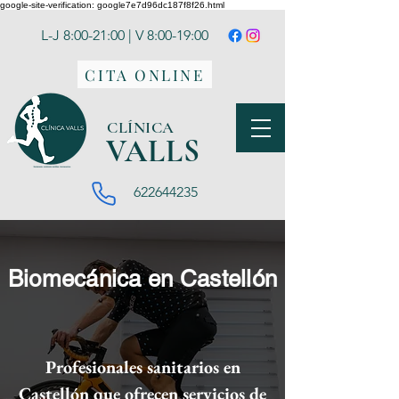
google-site-verification: google7e7d96dc187f8f26.html
L-J 8:00-21:00 | V 8:00-19:00
CITA ONLINE
CLÍNICA
VA
LLS
622644235
Biomecánica en Castellón
​Profesionales sanitarios en
Castellón que ofrecen servicios de