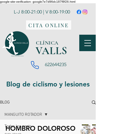
google-site-verification: google7e7d96dc187f8f26.html
L-J 8:00-21:00 | V 8:00-19:00
CITA ONLINE
CLÍNICA
VA
LLS
622644235
Blog de ciclismo y lesiones
BLOG
MANGUITO ROTADOR
Todos los posts
HOMBRO DOLOROSO