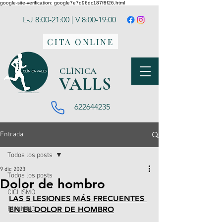
google-site-verification: google7e7d96dc187f8f26.html
L-J 8:00-21:00 | V 8:00-19:00
CITA ONLINE
CLÍNICA
VA
LLS
622644235
Entrada
Todos los posts
9 dic 2023
Todos los posts
Dolor de hombro
CICLISMO
LAS 5 LESIONES MÁS FRECUENTES 
EN EL DOLOR DE HOMBRO
RUNNING