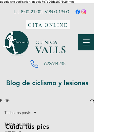
google-site-verification: google7e7d96dc187f8f26.html
L-J 8:00-21:00 | V 8:00-19:00
CITA ONLINE
CLÍNICA
VA
LLS
622644235
Blog de ciclismo y lesiones
BLOG
Todos los posts
Todos los posts
Cuida tus pies