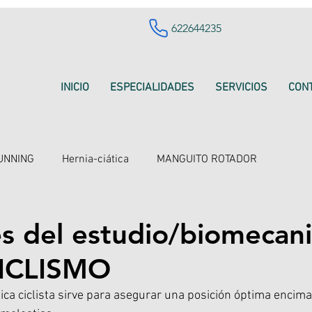
622644235
INICIO
ESPECIALIDADES
SERVICIOS
CON
UNNING
Hernia-ciática
MANGUITO ROTADOR
es del estudio/biomecan
 CICLISMO
ca ciclista sirve para asegurar una posición óptima encima d