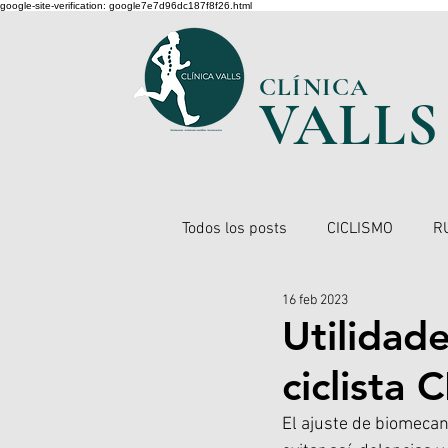
google-site-verification: google7e7d96dc187f8f26.html
CLÍNICA
VA
L
LS
Todos los posts
CICLISMO
R
16 feb 2023
Utilidad
ciclista
El ajuste de biomecani