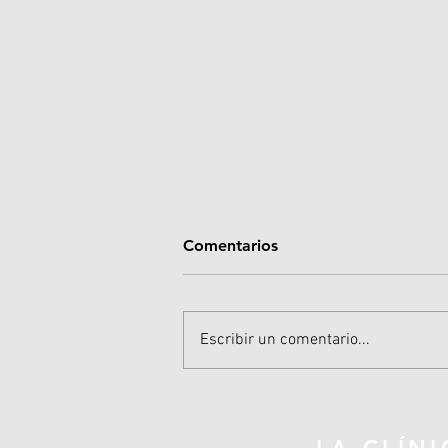
Comentarios
Escribir un comentario...
Síndrome ciclista