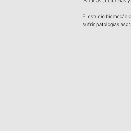
evitar así, dolencias y
El estudio biomecánico
sufrir patologías asoc