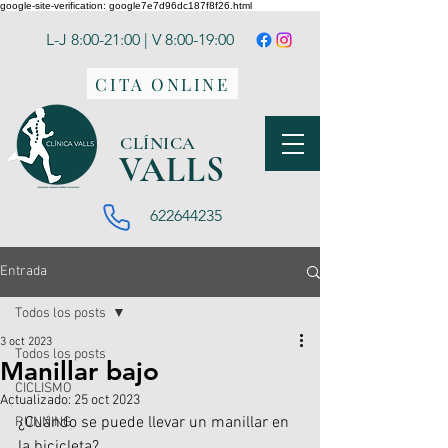
google-site-verification: google7e7d96dc187f8f26.html
L-J 8:00-21:00 | V 8:00-19:00
CITA ONLINE
CLÍNICA
VA
LLS
622644235
Entrada
Todos los posts
3 oct 2023
Todos los posts
Manillar bajo
CICLISMO
Actualizado:
25 oct 2023
¿Cuándo se puede llevar un manillar en 
RUNNING
la bicicleta?