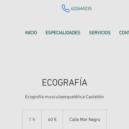
622644235
INICIO
ESPECIALIDADES
SERVICIOS
CON
ECOGRAFÍA
Ecografía musculoesquelética Castellón
40
euros
1 h
1
40 €
Calle Mar Negro