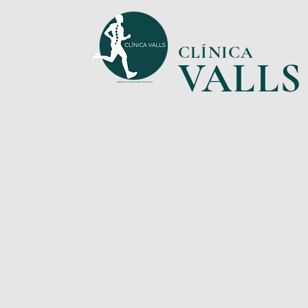
CLÍNICA
VA
L
LS