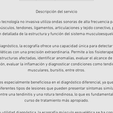
Descripción del servicio
 tecnología no invasiva utiliza ondas sonoras de alta frecuencia
úsculos, tendones, ligamentos, articulaciones y tejido conectivo
n detallada de la estructura y función del sistema musculoesquel
iagnóstico, la ecografía ofrece una capacidad única para detectar
ticas con una precisión extraordinaria. Permite a los fisioterape
tructuras afectadas, identificar anomalías, evaluar el alcance de
ión, evaluar la inflamación y diagnosticar condiciones como tend
musculares, bursitis, entre otros.
es especialmente beneficiosa en el diagnóstico diferencial, ya q
diferentes tipos de lesiones que pueden presentar síntomas simil
ntre una tendinitis y una rotura tendinosa, lo que es fundamenta
curso de tratamiento más apropiado.
utilidad diagnóstica, la ecografía músculo esquelética se ha con