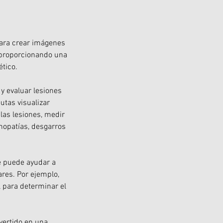
 para crear imágenes
, proporcionando una
ético.
 y evaluar lesiones
utas visualizar
 las lesiones, medir
inopatías, desgarros
ue puede ayudar a
ares. Por ejemplo,
l para determinar el
vertido en una