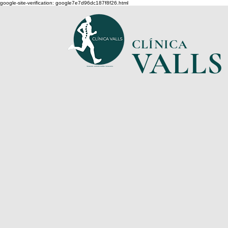
google-site-verification: google7e7d96dc187f8f26.html
CLÍNICA
VA
L
LS