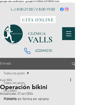
google-site-verification: google7e7d96dc187f8f26.html
L-J 8:00-21:00 | V 8:00-19:00
CITA ONLINE
CLÍNICA
VA
LLS
622644235
Entrada
Todos los posts
6 jun 2024
Todos los posts
Operación bikini
CICLISMO
Actualizado:
27 oct 2024
Ponerte en forma en verano
RUNNING