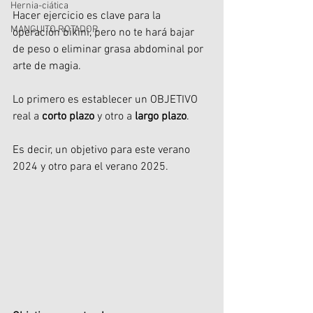
Hernia-ciática
Hacer ejercicio es clave para la 
MANGUITO ROTADOR
operación bikini, pero no te hará bajar 
de peso o eliminar grasa abdominal por 
arte de magia. 
Lo primero es establecer un OBJETIVO 
real a 
corto plazo 
y otro a 
largo plazo
. 
Es decir, un objetivo para este verano 
2024 y otro para el verano 2025.