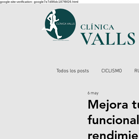
google-site-verification: google7e7d96dc187f8f26.html
CLÍNICA
VA
L
LS
Todos los posts
CICLISMO
R
6 may
Mejora t
funciona
rendimie