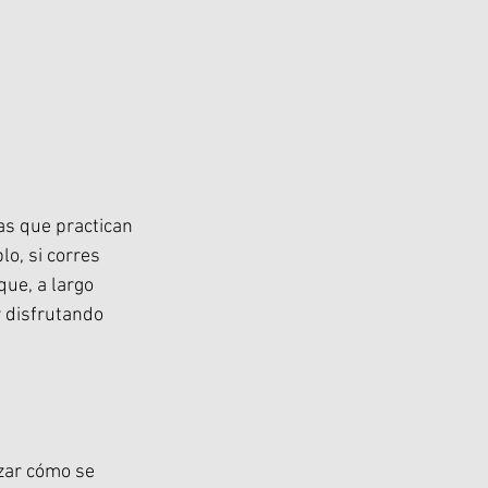
as que practican 
o, si corres 
ue, a largo 
 disfrutando 
zar cómo se 