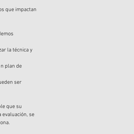
ios que impactan 
odemos 
r la técnica y 
un plan de 
pueden ser 
ble que su 
a evaluación, se 
zona.