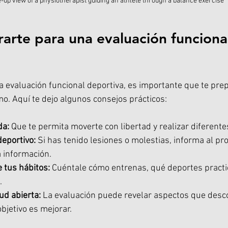
-up view of a physiotherapist guiding an athlete through a balance exercise
rte para una evaluación funciona
na evaluación funcional deportiva, es importante que te pre
o. Aquí te dejo algunos consejos prácticos:
da:
 Que te permita moverte con libertad y realizar diferentes
deportivo:
 Si has tenido lesiones o molestias, informa al pr
a información.
 tus hábitos:
 Cuéntale cómo entrenas, qué deportes practic
.
ud abierta:
 La evaluación puede revelar aspectos que desco
bjetivo es mejorar.