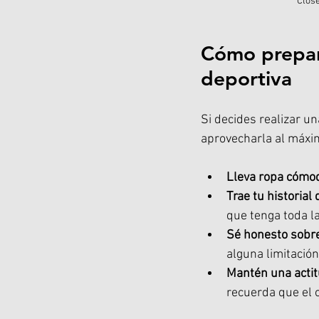
Close
Cómo prepara
deportiva
Si decides realizar u
aprovecharla al máxim
Lleva ropa cómo
Trae tu historial 
que tenga toda l
Sé honesto sobre
alguna limitación
Mantén una actit
recuerda que el o