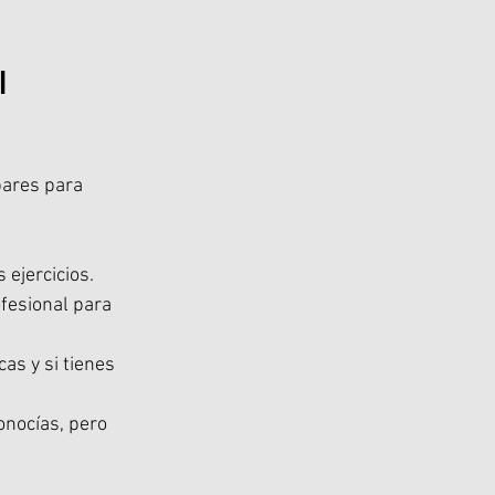
l 
pares para 
 ejercicios.
ofesional para 
as y si tienes 
nocías, pero 